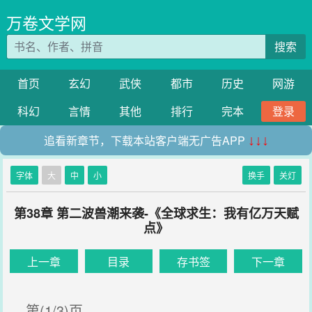
万卷文学网
搜索
首页
玄幻
武侠
都市
历史
网游
科幻
言情
其他
排行
完本
登录
追看新章节，下载本站客户端无广告APP
↓↓↓
字体
大
中
小
换手
关灯
第38章 第二波兽潮来袭-《全球求生：我有亿万天赋
点》
上一章
目录
存书签
下一章
第(1/3)页