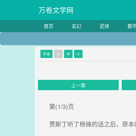
万卷文学网
首页
玄幻
武侠
都
字体
大
中
小
上一章
第(1/3)页
贾斯丁听了杨锋的话之后，原本