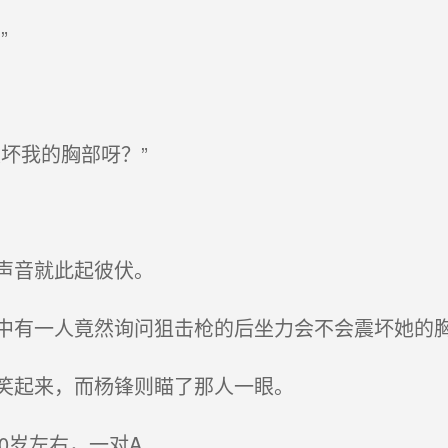
”
坏我的胸部呀？”
声音就此起彼伏。
有一人竟然询问狙击枪的后坐力会不会震坏她的
笑起来，而杨锋则瞄了那人一眼。
0岁左右，一对A……