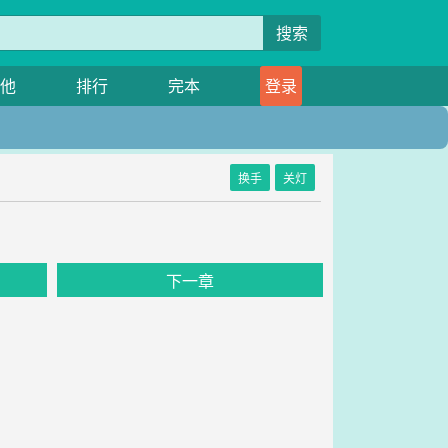
搜索
他
排行
完本
登录
换手
关灯
下一章