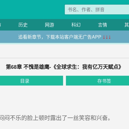
市
历史
网游
科幻
言情
其
追看新章节，下载本站客户端无广告APP
↓↓↓
第68章 不愧是雄鹰-《全球求生：我有亿万天赋点》
目录
存书签
闷闷不乐的脸上顿时露出了一丝笑容和兴奋。