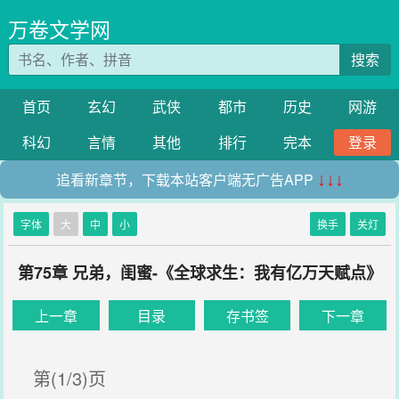
万卷文学网
搜索
首页
玄幻
武侠
都市
历史
网游
科幻
言情
其他
排行
完本
登录
追看新章节，下载本站客户端无广告APP
↓↓↓
字体
大
中
小
换手
关灯
第75章 兄弟，闺蜜-《全球求生：我有亿万天赋点》
上一章
目录
存书签
下一章
第(1/3)页