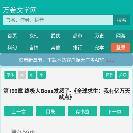
万卷文学网
搜索
首页
玄幻
武侠
都市
历史
网游
科幻
言情
其他
排行
完本
登录
追看新章节，下载本站客户端无广告APP
↓↓↓
字体
大
中
小
换手
关灯
第199章 终极大Boss发怒了-《全球求生：我有亿万天
赋点》
上一章
目录
存书签
下一章
第(1/3)页