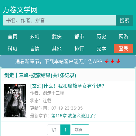
万卷文学网
搜索
首页
玄幻
武侠
都市
历史
网游
科幻
言情
其他
排行
完本
登录
↓↓↓
追看新章节，下载本站客户端无广告APP
剑走十三峰-搜索结果(共1条记录)
[玄幻]什么！我和魔族圣女有个娃？
作者：
剑走十三峰
状态：连载
更新时间：07-19 23:36:35
最新章节：
第115章 我怎么流泪了？
1/1
1