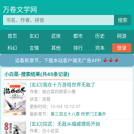
万卷文学网
搜索
首页
玄幻
武侠
都市
历史
网游
科幻
言情
其他
排行
完本
登录
↓↓↓
追看新章节，下载本站客户端无广告APP
小白菜-搜索结果(共45条记录)
[玄幻]我在十万游戏世界无敌了
作者：
偷白菜的顾家小墨
状态：连载
更新时间：10-04 15:12:37
最新章节：
第三百五十八章 所罗门王番外
[玄幻]综武：无敌从福威镖局开始
作者：
白小花菜