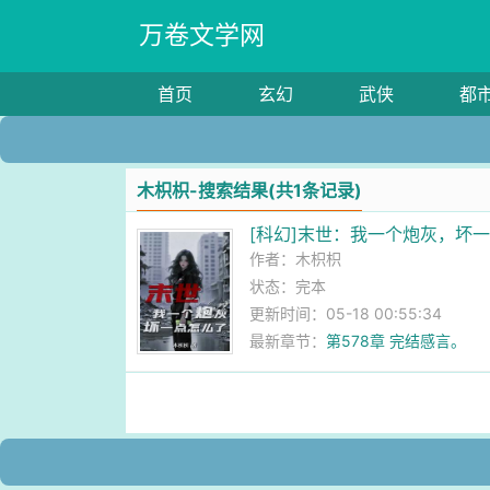
万卷文学网
首页
玄幻
武侠
都
木枳枳-搜索结果(共1条记录)
[科幻]末世：我一个炮灰，坏
作者：
木枳枳
状态：完本
更新时间：05-18 00:55:34
最新章节：
第578章 完结感言。