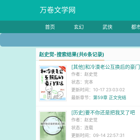
万卷文学网
首页
玄幻
武侠
都
赵史觉-搜索结果(共6条记录)
[其他]和冷漠老公互换后的豪
作者：
赵史觉
状态：完本
更新时间：10-17 23:03:02
最新章节：
第59章 正文完结
[历史]要不你还是把我叉了吧
作者：
赵史觉
状态：连载
更新时间：09-14 22:57:31