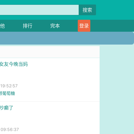
搜索
他
排行
完本
登录
前女友今晚当妈
9:52:57
吃颗葡萄糖
总吵癫了
9:56:37