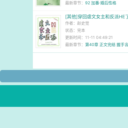
最新章节：
92 加番·婚后性格
[其他]穿回虐文女主和反派HE
作者：
赵史觉
状态：完本
更新时间：11-11 04:49:21
最新章节：
第40章 正文完结 握