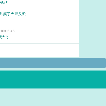
只有听听
丧彪成了灭世反派
6:05:46
焚烧大鸟