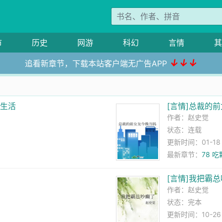
市
历史
网游
科幻
言情
其
↓↓↓
追看新章节，下载本站客户端无广告APP
门生活
[言情]总裁的
作者：
赵史觉
状态：连载
更新时间：01-18 1
最新章节：
78 
[言情]我把霸
作者：
赵史觉
状态：完本
更新时间：10-26 0