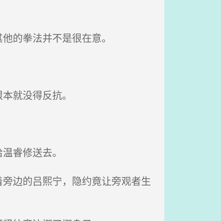
其他的拳法并不是很在意。
根本就没得反抗。
给温睿修送去。
旁边的吕熙宁，隐约竟让旁观者生