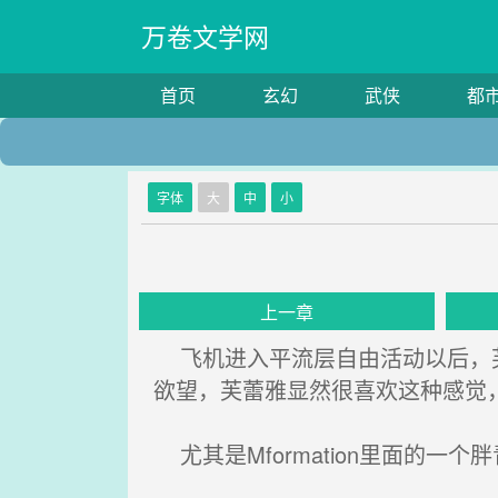
万卷文学网
首页
玄幻
武侠
都
字体
大
中
小
上一章
飞机进入平流层自由活动以后，芙
欲望，芙蕾雅显然很喜欢这种感觉
尤其是Mformation里面的一