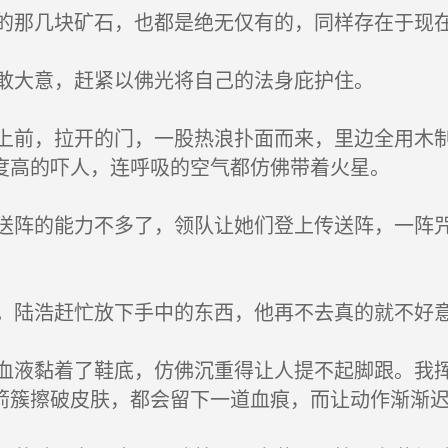
那几块矿石，也都是绝无仅有的，同样存在于现
敢大意，赶紧以佛光将自己的法身庇护住。
前，拉开的门，一股热浪扑面而来，里边全用木制
度高的吓人，连呼吸的空气都仿佛带着火星。
阵的能力不多了，领队让她们登上传送阵，一阵咒
。
陆浩赶忙放下手中的东西，他再不去真的就不好
液黏着了鞋底，仿佛沉重得让人提不起脚跟。我挥
箭簇擦破皮肤，都会留下一道血痕，而让动作渐渐