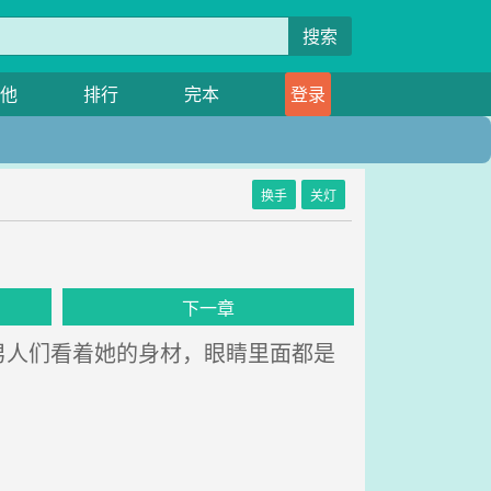
搜索
他
排行
完本
登录
换手
关灯
下一章
人们看着她的身材，眼睛里面都是
。