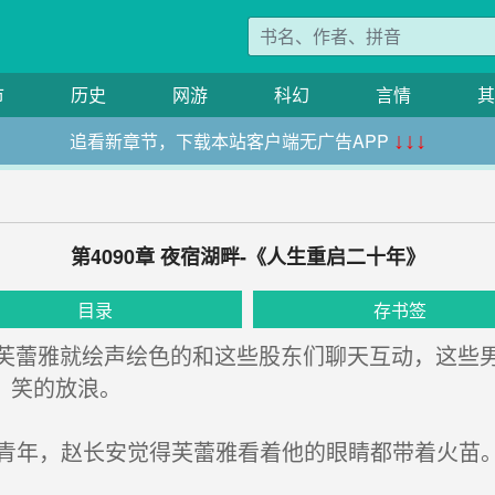
市
历史
网游
科幻
言情
其
追看新章节，下载本站客户端无广告APP
↓↓↓
第4090章 夜宿湖畔-《人生重启二十年》
目录
存书签
蕾雅就绘声绘色的和这些股东们聊天互动，这些男
，笑的放浪。
个胖青年，赵长安觉得芙蕾雅看着他的眼睛都带着火苗