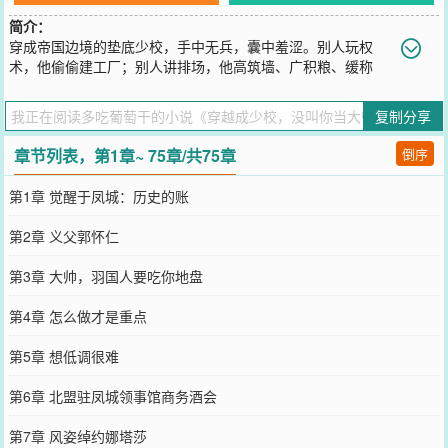
简介：
穿成帝国边境的垫底少校，手中无兵，囊中羞涩。别人玩权
术，他偷偷建工厂；别人讲排场，他高筑墙、广积粮、缓称
王。直到帝国崩塌，强敌叩关，所有人都惊恐时，他才亮出獠牙：“不
好意思，我的钢铁洪流，已经等你们很久了。
复制分享
您要是觉得《
穿越成少校，没叫你当大帅
》还不错的话请不要忘记向
您QQ群和微博微信里的朋友推荐哦！
章节列表，第1章~ 75章/共75章
倒序
第1章 觉醒于凤城：历史的账
第2章 义父郭怀仁
第3章 大帅，羽国人要吃你地盘
第4章 怎么做才是重点
第5章 想低调很难
第6章 北盟驻凤城领事馆商务酒会
第7章 风姿绰约娜塔莎