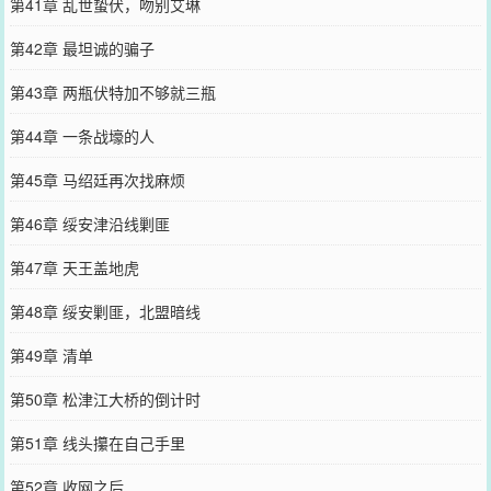
第41章 乱世蛰伏，吻别艾琳
第42章 最坦诚的骗子
第43章 两瓶伏特加不够就三瓶
第44章 一条战壕的人
第45章 马绍廷再次找麻烦
第46章 绥安津沿线剿匪
第47章 天王盖地虎
第48章 绥安剿匪，北盟暗线
第49章 清单
第50章 松津江大桥的倒计时
第51章 线头攥在自己手里
第52章 收网之后