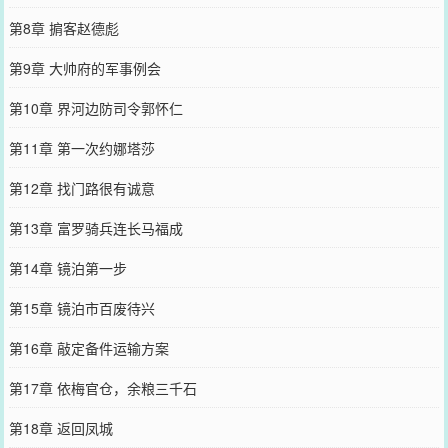
第8章 掮客赵德彪
第9章 大帅府的军事例会
第10章 界河边防司令郭怀仁
第11章 第一次约娜塔莎
第12章 找门路很有诚意
第13章 富罗骑兵连长马福成
第14章 镜泊第一步
第15章 镜泊市百废待兴
第16章 敲定备件运输方案
第17章 依梅官仓，余粮三千石
第18章 返回凤城