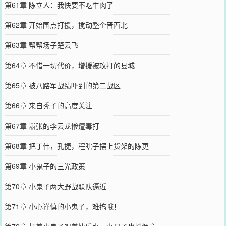
第61章 陈立人：我快要不吃牛肉了
第62章 开始围点打援，搅动整个晋西北
第63章 帮帮场子楚云飞
第64章 不惜一切代价，增援被攻打的县城
第65章 被八路军战绩吓到的第二战区
第66章 来自秃子的高度关注
第67章 嚣张的李云龙惨遭毒打
第68章 把丁伟，孔捷，程瞎子摆上货架的陈更
第69章 小鬼子的三光政策
第70章 小鬼子两大野战联队逼近
第71章 小心谨慎的小鬼子，难搞哦！