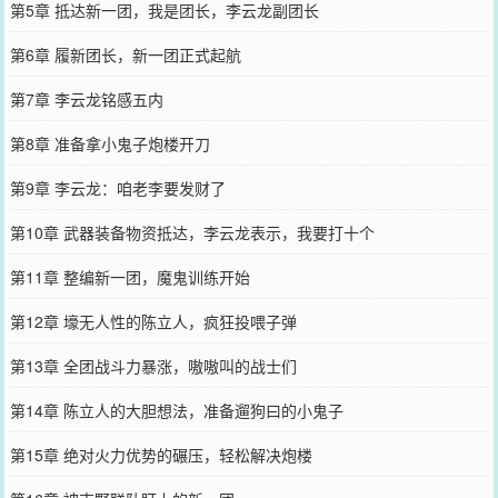
第5章 抵达新一团，我是团长，李云龙副团长
第6章 履新团长，新一团正式起航
第7章 李云龙铭感五内
第8章 准备拿小鬼子炮楼开刀
第9章 李云龙：咱老李要发财了
第10章 武器装备物资抵达，李云龙表示，我要打十个
第11章 整编新一团，魔鬼训练开始
第12章 壕无人性的陈立人，疯狂投喂子弹
第13章 全团战斗力暴涨，嗷嗷叫的战士们
第14章 陈立人的大胆想法，准备遛狗曰的小鬼子
第15章 绝对火力优势的碾压，轻松解决炮楼