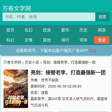
万卷文学网
搜索
首页
玄幻
武侠
都市
历史
网游
科幻
言情
其他
排行
完本
登录
追看新章节，下载本站客户端无广告APP
↓↓↓
万卷文学网
>
历史小说
> 亮剑：接替老李，打造最强新一团
亮剑：接替老李，打造最强新一团
作者：
世界不缺我
更新时间：2026-06-30 02:06:20
状态：连载
最新章节：
第205章 空军进入喷气式时代，雷霆喷
气式战斗机