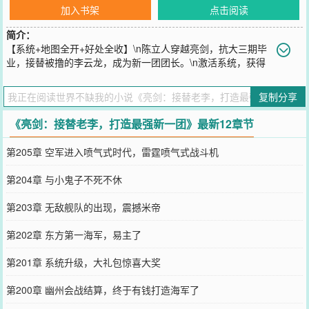
加入书架
点击阅读
简介：
【系统+地图全开+好处全收】\n陈立人穿越亮剑，抗大三期毕
业，接替被撸的李云龙，成为新一团团长。\n激活系统，获得
战场地图，干掉敌人就能获得积分，可在系统战争商城内，购买各种
武器装备。\n小日子都懵了，飞机坦克重炮，动辄漫天炮火覆盖，比
复制分享
米帝还豪横，这是土八路？\n小日子瑟瑟发抖，直呼：“妈妈，我要回
家！”
《亮剑：接替老李，打造最强新一团》最新12章节
您要是觉得《
亮剑：接替老李，打造最强新一团
》还不错的话请不要
忘记向您QQ群和微博微信里的朋友推荐哦！
第205章 空军进入喷气式时代，雷霆喷气式战斗机
第204章 与小鬼子不死不休
第203章 无敌舰队的出现，震撼米帝
第202章 东方第一海军，易主了
第201章 系统升级，大礼包惊喜大奖
第200章 幽州会战结算，终于有钱打造海军了