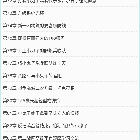
第72章 打着小鬼子喝着快乐水，小日子也挺惬意
第73章 升级系统光环
第74章 新一团构筑的要塞级防线
第75章 即将直面强大的108师团
第76章 盯上小鬼子的野炮兵联队
第77章 将小鬼子炮兵联队炸上天
第78章 八路军与小鬼子的差距
第79章 战争商城二次升级，坦克亮相
第80章 155毫米超轻型榴弹炮
第81章 小鬼子终于拿到了陈立人的情报
第82章 反扫荡战役结束，狼狈而逃的小鬼子
第83章 第二战区高级军官观摩学习交流