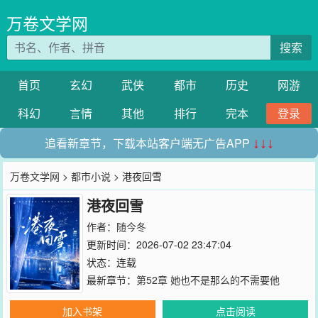
万卷文学网
搜索
首页
玄幻
武侠
都市
历史
网游
科幻
言情
其他
排行
完本
登录
追看新章节，下载本站客户端无广告APP
↓↓↓
万卷文学网
>
都市小说
> 港夜回雪
港夜回雪
作者：
随今冬
更新时间：2026-07-02 23:47:04
状态：连载
最新章节：
第52章 她也不是那么的不需要他
加入书架
点击阅读