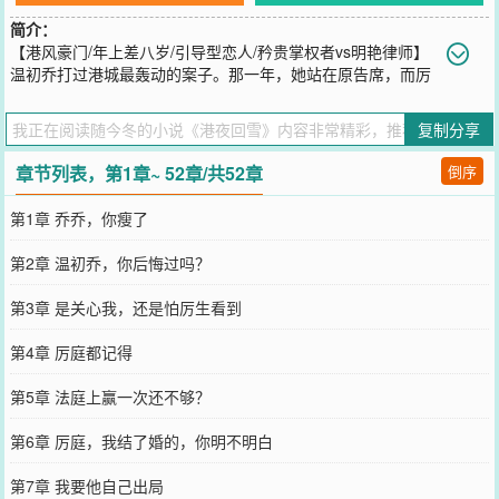
简介：
【港风豪门/年上差八岁/引导型恋人/矜贵掌权者vs明艳律师】
温初乔打过港城最轰动的案子。那一年，她站在原告席，而厉
庭，坐在被告席。男人一身黑色西装，散漫靠在椅背上，隔着整个法
庭抬眼看她，像在看一个闹脾气的小孩。后来风水轮流转，再见面，
复制分享
是家事法庭。这一次，厉庭成了原告。男人抬眸，唇边带笑，用粤语
一字一句回答法官的话：“当然是告我太太，未经同意，与我分居。”
章节列表，第1章~ 52章/共52章
倒序
一时间，全港哗然。-整个港城都知道，温初乔是在厉家长大的。十五
岁那年，她住进厉家，二十岁那年，他们却闹的很难堪。温初乔甚至
第1章 乔乔，你瘦了
亲口对他说过：“我这辈子，都不想再见到你。”可她人生最狼狈的那
个雪夜，离婚、净身出户、无处可去。最后敲开的，依旧是厉庭的
第2章 温初乔，你后悔过吗？
门。大雪漫天，温初乔站在门外，冻得浑身发抖。男人垂眸，视线落
在她通红的眼尾，淡声问：“身份证带了没？”温初乔怔住，下一秒，
第3章 是关心我，还是怕厉生看到
厉庭已经扣住她的手腕，带着她往外走。风雪灌满长廊。男人头也没
回，只丢下两个字：“领证。”-后来，大雪封山，温初乔被困事故区。
第4章 厉庭都记得
港媒铺天盖地报道那场暴雪时。有人看见，厉庭独自上山。那一夜。
比救援先抵达的，是温初乔的爱人。
第5章 法庭上赢一次还不够？
您要是觉得《
港夜回雪
》还不错的话请不要忘记向您QQ群和微博微信
里的朋友推荐哦！
第6章 厉庭，我结了婚的，你明不明白
第7章 我要他自己出局