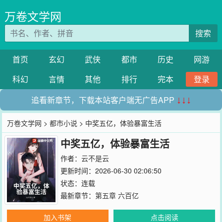
万卷文学网
搜索
首页
玄幻
武侠
都市
历史
网游
科幻
言情
其他
排行
完本
登录
追看新章节，下载本站客户端无广告APP
↓↓↓
万卷文学网
>
都市小说
> 中奖五亿，体验暴富生活
中奖五亿，体验暴富生活
作者：
云不是云
更新时间：2026-06-30 02:06:50
状态：连载
最新章节：
第五章 六百亿
加入书架
点击阅读