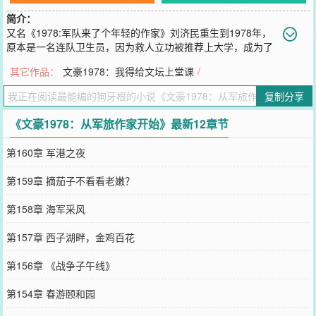
简介：
又名《1978:军队来了个年轻的作家》刘济民重生到1978年，
原本是一名连队卫生员，因为救人立功被推荐上大学，成为了
医科大学的工农兵大学生。可惜他对学医一窍不通，又恰逢文学飞扬
其它作品：
文豪1978：我得给文坛上堂课
/
的时代，于是决定追随鲁迅先生的脚步，弃医从文。绑绷带的手只能
救助肉体，提笔的手却能抵御意识形态冲击。....于是，八十年代中国
复制分享
最知名的军旅作家出现了！始于军旅，不止军旅!崭露头角于国内，扬
名立万于世界。这是一段怀旧的旅程，这是一段辉煌的人生...【单女
《文豪1978：从军旅作家开始》最新12章节
主】【文抄】【有原创作品】【三观正】
您要是觉得《
文豪1978：从军旅作家开始
》还不错的话请不要忘记向
第160章 军港之夜
您QQ群和微博微信里的朋友推荐哦！
第159章 摘茄子不看看老嫩？
第158章 海军采风
第157章 西子湖畔，金鸡百花
第156章 《战争子午线》
第154章 春游颐和园