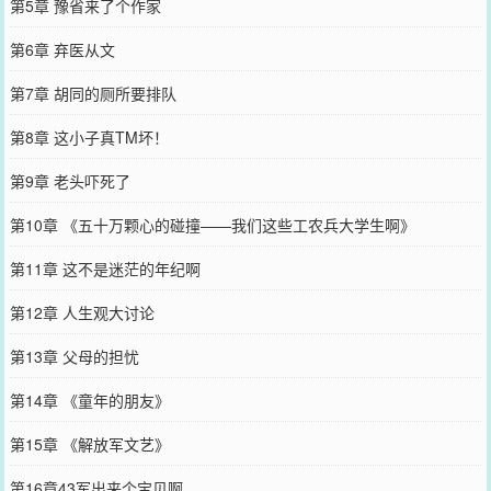
第5章 豫省来了个作家
第6章 弃医从文
第7章 胡同的厕所要排队
第8章 这小子真TM坏！
第9章 老头吓死了
第10章 《五十万颗心的碰撞——我们这些工农兵大学生啊》
第11章 这不是迷茫的年纪啊
第12章 人生观大讨论
第13章 父母的担忧
第14章 《童年的朋友》
第15章 《解放军文艺》
第16章43军出来个宝贝啊