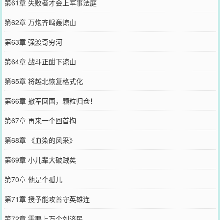
第61章 失败者才会上军事法庭
第62章 万炮齐鸣轰谅山
第63章 强渡奇穷河
第64章 战斗正酣下谅山
第65章 将越北恢复格式化
第66章 撤军回国，颗粒归仓！
第67章 再来一个回首掏
第68章 《血染的风采》
第69章 小儿辈大破贼矣
第70章 他是个孤儿
第71章 授予能攻善守英雄连
第72章 需要上万个刘济民