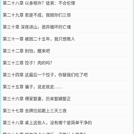
第二十八章 以身相许？徒弟：不合伦理
第二十九章 若是不成，我赔你们三倍
第三十章 深夜进山，诡异循环的亡魂
第三十一章 被困二十五年，我只想救人
第三十二章 别怕，醒来吧
第三十三章 饺子！肉的吗？
第三十四章 这最后一个饺子，你替我们吃了吧
第三十五章 骗子，说走就走……
第三十六章 傅家娶妻，历来娶嫡娶正
第三十七章 去牌位前跪上三天三夜
第三十八章 桌上这些人，没有哪个是简单干净的