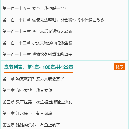
第一百一十五章 要不，我也脱一个？
第一百一十四章 纵使无法魂归，也会将你的本体送归故乡
第一百一十三章 沙尘暴后又遇特大暴雨
第一百一十二章 护送文物途中的沙尘暴
第一百一十一章 博物馆久别重逢的母子
章节列表，第1章~ 100章/共122章
倒序
第一章 吻完就跑？这男人我要定了
第二章 我不要钱，我只要你
第三章 鬼车拦路，摸鱼被当成轻生少女
第四章 江水底下，有人勾魂
第五章 姑姑的杀心，️有鱼上钩了