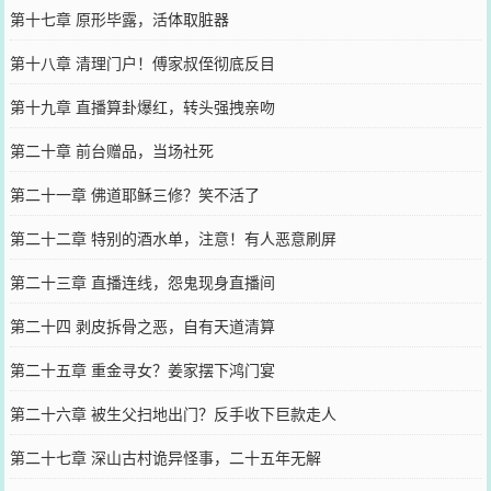
第十七章 原形毕露，活体取脏器
第十八章 清理门户！傅家叔侄彻底反目
第十九章 直播算卦爆红，转头强拽亲吻
第二十章 前台赠品，当场社死
第二十一章 佛道耶稣三修？笑不活了
第二十二章 特别的酒水单，注意！有人恶意刷屏
第二十三章 直播连线，怨鬼现身直播间
第二十四 剥皮拆骨之恶，自有天道清算
第二十五章 重金寻女？姜家摆下鸿门宴
第二十六章 被生父扫地出门？反手收下巨款走人
第二十七章 深山古村诡异怪事，二十五年无解