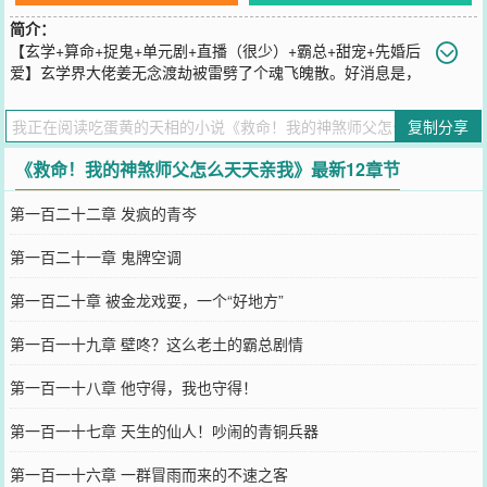
简介：
【玄学+算命+捉鬼+单元剧+直播（很少）+霸总+甜宠+先婚后
爱】玄学界大佬姜无念渡劫被雷劈了个魂飞魄散。好消息是，
她一缕残魂穿到现代一名真千金身上。坏消息是，真千金刚被害死，
她神魂不稳，又要魂飞魄散第二次。就要原地凉透的时候，她撞上了
复制分享
一个男人。结果，这男人简直是她的充电宝。碰一碰，眼不花了，腿
不软了。亲一亲，神魂稳了，又能叱咤风云了。于是，她开启了疯狂
《救命！我的神煞师父怎么天天亲我》最新12章节
充电模式。“小灵丹，今天就亲亿点点，我保证，就亿点点。”傅烬
川，商界出了名的煞神，天煞孤星，命格带煞，活在死咒里。一场车
第一百二十二章 发疯的青岑
祸让他重伤昏迷，气息奄奄，眼看就要咽气。下一秒，他被人按住猛
亲，喘着气睁开眼，又是一顿猛亲，亲得他死去又活来。他懵了，第
第一百二十一章 鬼牌空调
一次被人这么明目张胆地“薅”，还是往死里薅，忍无可忍。傅烬川：
女人，我都这样了你还想泡我？姜无念：乖，坚持一下，再亲亿点点
第一百二十章 被金龙戏耍，一个“好地方”
就好了。#玄学大佬在线撩神煞霸总#先婚后爱，双向拉扯#爽点甜度
双在线，逻辑党放心冲！ps：1V1双洁
第一百一十九章 壁咚？这么老土的霸总剧情
您要是觉得《
救命！我的神煞师父怎么天天亲我
》还不错的话请不要
忘记向您QQ群和微博微信里的朋友推荐哦！
第一百一十八章 他守得，我也守得！
第一百一十七章 天生的仙人！吵闹的青铜兵器
第一百一十六章 一群冒雨而来的不速之客