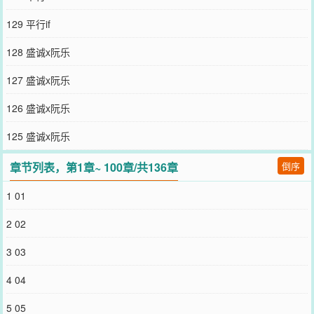
没想到的是——一个雨后的夜晚，京大安静的走廊里，陆鹤野手上拿
着一包烟，刚抖落出一根，还没来得及点上，就被夏弥拿走了。女孩
129 平行if
的声音温吞软糯：“你就不能戒掉吗？”向来不被束缚的陆鹤野竟然只
是笑了下，模样很痞，说出的话也是浑话：“那你给我亲一下。”有人
128 盛诚x阮乐
把这一幕拍下来发到京大论坛，顿时引发热议。其中一条毫不起眼的
评论刺到了夏弥的眼：“陆鹤野不是从不找乖乖女吗？”从那之后，所
127 盛诚x阮乐
有人都好奇夏弥什么时候被甩，却没想到等来的却是陆鹤野被甩了。-
重逢来的猝不及防。彼时夏弥正被相亲对象缠着，正当她不知该如何
126 盛诚x阮乐
是好的时候，陆鹤野出现了。他还是那个样子，没什么变化。玩世不
恭，什么人和事好像都不会让他上心，就连撞见前女友也只是凉凉地
125 盛诚x阮乐
看了一眼。那一刻，夏弥压下心中酸涩，收回视线，摆脱掉相亲对象
之后到了地下停车场，却没想到在一个拐角再次撞见陆鹤野。男人依
章节列表，第1章~ 100章/共136章
倒序
旧是那个混不吝，眉眼中的戾气清晰可见。她本想绕过去，却在经过
他身旁的时候被人抓住手腕，男人瞬间欺身而上，声音嘶哑：“夏弥，
1 01
你胆子倒是大。”“我努力遮掩，来到你的面前，只为了看你一眼。”京
圈肆意浪子x文静内敛乖乖女
2 02
您要是觉得《
最后一页
》还不错的话请不要忘记向您QQ群和微博微信
里的朋友推荐哦！
3 03
4 04
5 05