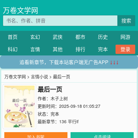
万卷文学网
搜索
首页
玄幻
武侠
都市
历史
网游
科幻
言情
其他
排行
完本
登录
追看新章节，下载本站客户端无广告APP
↓↓↓
万卷文学网
>
言情小说
> 最后一页
最后一页
作者：
木子上树
更新时间：2025-09-18 01:05:27
状态：完本
最新章节：
136 平行if
加入书架
点击阅读