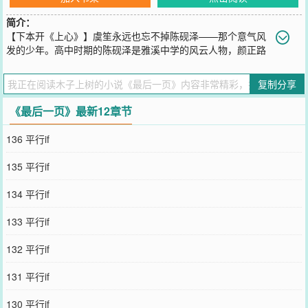
简介：
【下本开《上心》】虞笙永远也忘不掉陈砚泽——那个意气风
发的少年。高中时期的陈砚泽是雅溪中学的风云人物，颜正路
子野，人缘好朋友众多，喜欢他的女生无数。虞笙也是其中一个，普
通不起眼的一个，少女时代的她温吞敏感，爱慕心事只敢藏进心底。
复制分享
她做过最大胆的一件事就是：在高二那年的万圣节中午，一个人偷偷
溜到实验班的教学楼，找到陈砚泽的教室，把陈砚泽的书桌塞满糖
《最后一页》最新12章节
果。可惜她忘了留姓名，他也不知道是谁送的。-科斯资本的一次部门
聚餐后，一群男人出了烧烤店，迎面直来的是马路那头的大荧幕，上
136 平行if
面是家喻户晓的女明星的新上映电影海报。这群往常不苟言笑的男人
此刻都觉得小鹿乱撞，女神好美！有人注意到万年铁树不开花的陈总
135 平行if
也盯着看个不停，眼都不眨一下。他笑着调侃：“陈总，你也追星？”
陈砚泽从兜里拿出颗糖，朝嘴里一扔，“不追，这是我太太。”众人呆
134 平行if
愣两秒，随后爆笑，可渐渐地就笑不出来了。陈总身后走出来一女
孩，那女孩像是从马路那边的大荧幕上走出来似的。美得像天仙。离
133 平行if
经叛道x乖乖女京圈位高权重x影后“你是我仅此一次的勇气。”暗恋成
真｜久别重逢｜破镜重圆｜慢热｜HE男女主开篇即成年预收《上心》
132 平行if
文案：所有人都觉得陆鹤野和夏弥绝对不可能在一起。一个是玩转娱
乐场所的风流公子哥，放荡不羁，离经叛道，从没按规矩活过一秒，
131 平行if
万花丛中过片叶不沾身。另一个则是家长和老师眼中的乖乖女，生活
学习不出一点纰漏，内敛安静，完全是传统意义上的好学生。但谁也
130 平行if