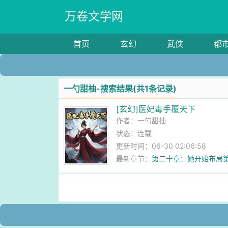
万卷文学网
首页
玄幻
武侠
都
一勺甜柚-搜索结果(共1条记录)
[玄幻]医妃毒手覆天下
作者：
一勺甜柚
状态：连载
更新时间：06-30 02:06:58
最新章节：
第二十章：她开始布局