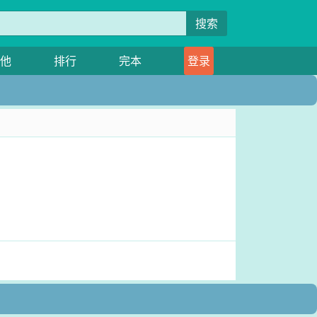
搜索
他
排行
完本
登录