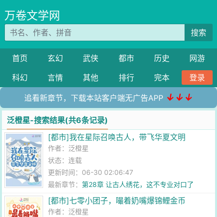
万卷文学网
搜索
首页
玄幻
武侠
都市
历史
网游
科幻
言情
其他
排行
完本
登录
↓↓↓
追看新章节，下载本站客户端无广告APP
泛橙星-搜索结果(共6条记录)
[都市]我在星际召唤古人，带飞华夏文明
作者：
泛橙星
状态：连载
更新时间：06-30 02:06:47
最新章节：
第28章 让古人绣花，这不专业对口了
[都市]七零小团子，嘬着奶嘴爆锦鲤金币
作者：
泛橙星