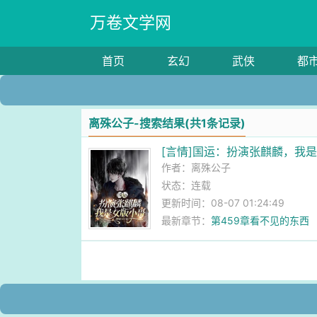
万卷文学网
首页
玄幻
武侠
都
离殊公子-搜索结果(共1条记录)
[言情]国运：扮演张麒麟，我
作者：
离殊公子
状态：连载
更新时间：08-07 01:24:49
最新章节：
第459章看不见的东西