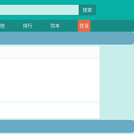
搜索
他
排行
完本
登录